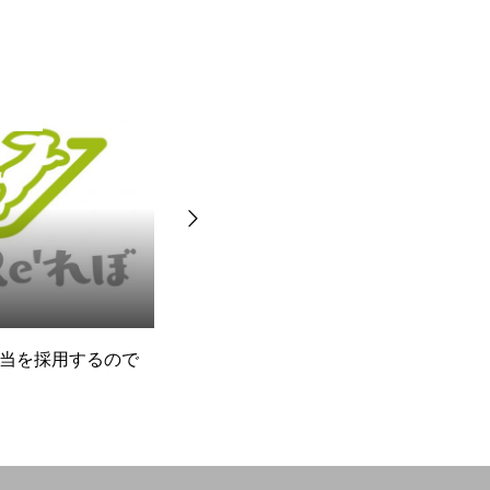
BLOG
当を採用するので
とにかく本業に集中できる環
f
境を
と