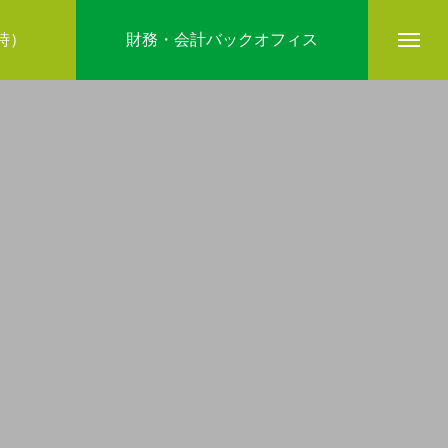
5時）
財務・会計バックオフィス
company
ブログ