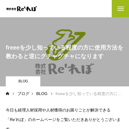
会社情報
company
会社情報
freeeを少し知っている程度の方に使用方法を
お客様の声
教わると逆にグチャグチャになります
お知らせ
BLOG
ブログ
ブログ
BLOG
freeeを少し知っている程度の方に使用方法を教わると逆にグチャグチャになります
経理人材をお探しの方へ
今日も経理人材採用や人材獲得のお困りごとが解決できる
業務内容
contents
「Re’れぼ」のホームページをご覧いただきありがとうございま
財務・会計バックオフィス