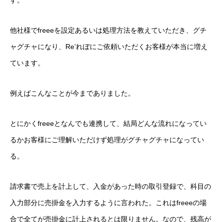
す。
経営サポーター（認定支援機関業務）
他社様でfreeeを設定あるいは処理方法を教えていただき、グチ
資金調達・補助金サポート
ャグチャになり、Re’れぼにご依頼いただくお客様が本当に増え
ています。
サービスとプライス
お問合せ
contact
例えばこんなことが今までありました。
経理のミライ
とにかくfreeeとなんでも連携して、結局どんな流れになってい
るかお客様にご理解いただけず処理がグチャグチャになってい
る。
請求書で売上を計上して、入金があった時の取引登録で、科目の
入力部分に売掛金を入力するように言われた。これはfreeeの場
合で全てが売掛金に計上されるとは限りません。なので、残高が