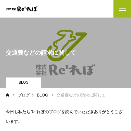
会社情報
company
会社情報
交通費などの請求に関して
お客様の声
お知らせ
BLOG
ブログ
ブログ
BLOG
交通費などの請求に関して
経理人材をお探しの方へ
今日も私たちRe’れぼのブログを読んでいただきありがとうござ
業務内容
contents
います。
財務・会計バックオフィス