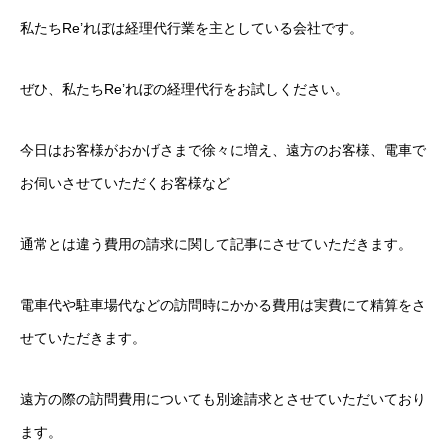
私たちRe’れぼは経理代行業を主としている会社です。
経営サポーター（認定支援機関業務）
資金調達・補助金サポート
ぜひ、私たちRe’れぼの経理代行をお試しください。
サービスとプライス
今日はお客様がおかげさまで徐々に増え、遠方のお客様、電車で
お問合せ
お伺いさせていただくお客様など
contact
経理のミライ
通常とは違う費用の請求に関して記事にさせていただきます。
電車代や駐車場代などの訪問時にかかる費用は実費にて精算をさ
せていただきます。
遠方の際の訪問費用についても別途請求とさせていただいており
ます。