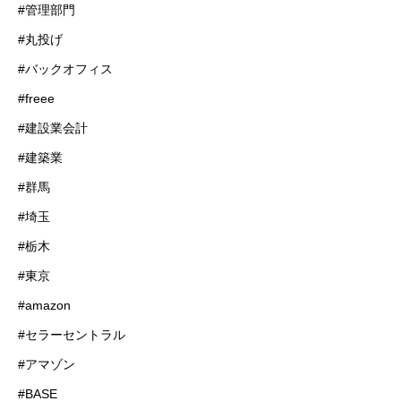
#管理部門
#丸投げ
#バックオフィス
#freee
#建設業会計
#建築業
#群馬
#埼玉
#栃木
#東京
#amazon
#セラーセントラル
#アマゾン
#BASE