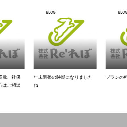
BLOG
BLOG
高騰、社保
年末調整の時期になりました
プランの料
方はご相談
ね