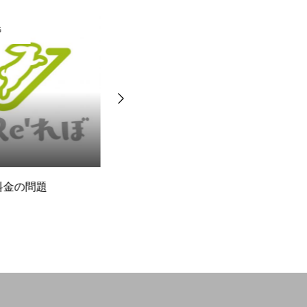
BLOG
金の問題
なぜ経理担当を採用するので
R
すか？