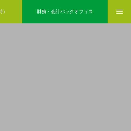
5時）
財務・会計バックオフィス
company
ブログ