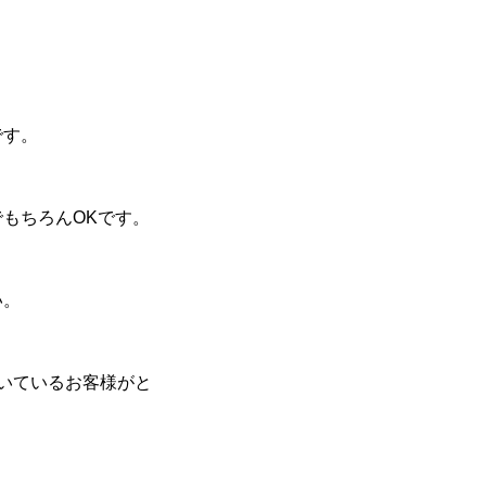
です。
もちろんOKです。
い。
向いているお客様がと