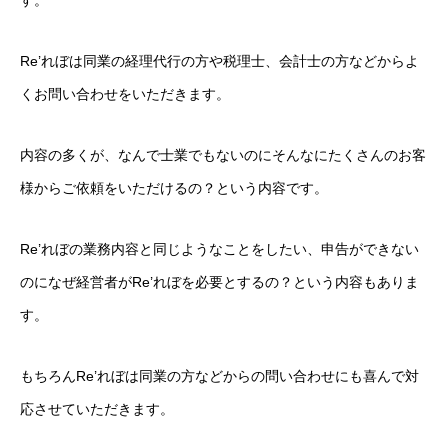
す。
経営サポーター（認定支援機関業務）
Re’れぼは同業の経理代行の方や税理士、会計士の方などからよ
資金調達・補助金サポート
くお問い合わせをいただきます。
サービスとプライス
内容の多くが、なんで士業でもないのにそんなにたくさんのお客
お問合せ
contact
様からご依頼をいただけるの？という内容です。
経理のミライ
Re’れぼの業務内容と同じようなことをしたい、申告ができない
のになぜ経営者がRe’れぼを必要とするの？という内容もありま
す。
もちろんRe’れぼは同業の方などからの問い合わせにも喜んで対
応させていただきます。