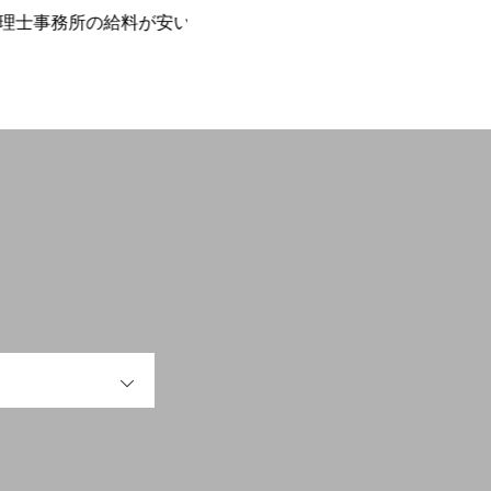
所の給料が安い理
freeeでラクラク
最
い
OPEN