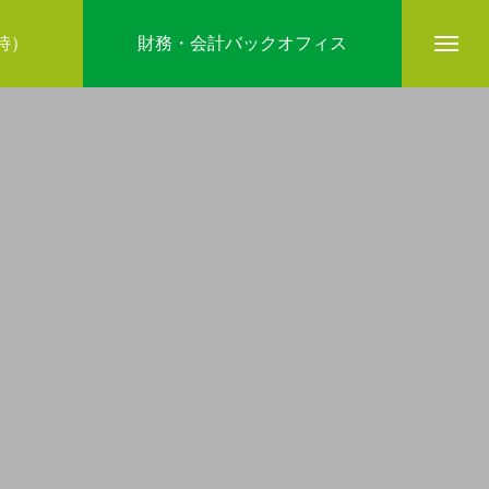
5時）
財務・会計バックオフィス
company
ブログ