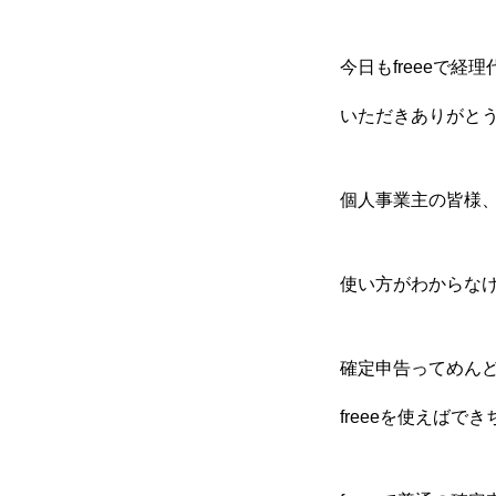
経理のミライ
今日もfreeeで
いただきありがと
個人事業主の皆様、
使い方がわからな
確定申告ってめん
freeeを使えばで