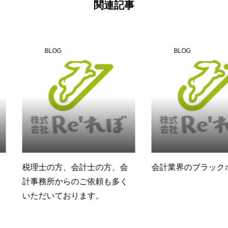
関連記事
BLOG
BLOG
士の方、会
会計業界のブラックボックス
農協に出荷
依頼も多く
見！
す。