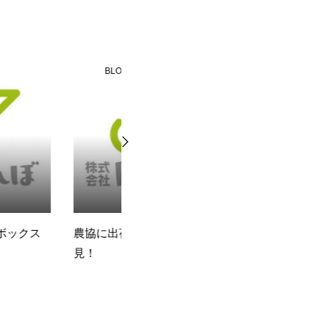
BLOG
されている方必
Re’れぼの訪問時の流れ
f