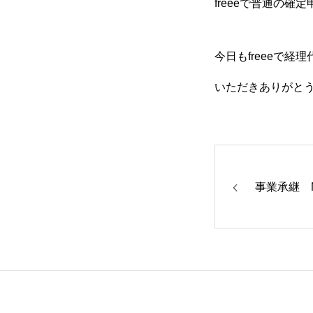
freeeで普通の確
今日もfreeeで
いただきありがと
事業承継 