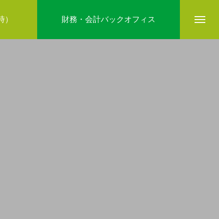
5時）
財務・会計バックオフィス
company
ブログ