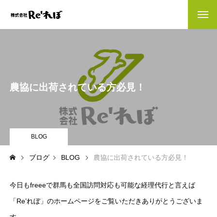
会社情報
company
会社情報
農協に出荷されている方必見！
お客様の声
お知らせ
BLOG
ブログ
ブログ
BLOG
農協に出荷されている方必見！
経理人材をお探しの方へ
今日もfreeeで群馬も全国訪問対応も可能な経理代行と言えば
業務内容
contents
「Re’れぼ」のホームページをご覧いただきありがとうございま
財務・会計バックオフィス