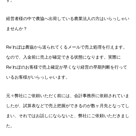
す。
経営サポーター（認定支援機関業務）
経営者様の中で農協へ出荷している農業法人の方はいらっしゃい
資金調達・補助金サポート
ませんか？
サービスとプライス
Re’れぼは農協から送られてくるメールで売上処理を行えます。
お問合せ
contact
なので、入金前に売上が確定できる状態になります。実際に
Re’れぼのお客様で売上確定が早くなり経営の早期判断を行って
経理のミライ
いるお客様がいらっしゃいます。
元々弊社にご依頼いただく前には、会計事務所に依頼されていま
したが、試算表などで売上把握ができるのが数ヶ月先となってし
まい、それではお話しにならないと、弊社にご依頼いただきまし
た。