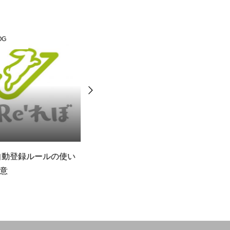
BLOG
自動登録ルールの使い
freeeをこれから始めるすでに
経
使っている方に