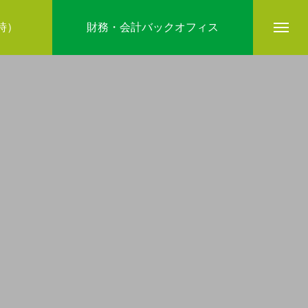
5時）
財務・会計バックオフィス
company
ブログ